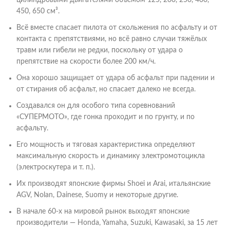
цилиндровыми двигателями объёмом 125, 200, 250, 400,
450, 650 см³.
Всё вместе спасает пилота от скольжения по асфальту и от
контакта с препятствиями, но всё равно случаи тяжёлых
травм или гибели не редки, поскольку от удара о
препятствие на скорости более 200 км/ч.
Она хорошо защищает от удара об асфальт при падении и
от стирания об асфальт, но спасает далеко не всегда.
Создавался он для особого типа соревнований
«СУПЕРМОТО», где гонка проходит и по грунту, и по
асфальту.
Его мощность и тяговая характеристика определяют
максимальную скорость и динамику электромотоцикла
(электроскутера и т. п.).
Их производят японские фирмы Shoei и Arai, итальянские
AGV, Nolan, Dainese, Suomy и некоторые другие.
В начале 60-х на мировой рынок выходят японские
производители — Honda, Yamaha, Suzuki, Kawasaki, за 15 лет