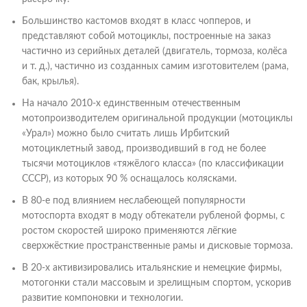
Большинство кастомов входят в класс чопперов, и
представляют собой мотоциклы, построенные на заказ
частично из серийных деталей (двигатель, тормоза, колёса
и т. д.), частично из созданных самим изготовителем (рама,
бак, крылья).
На начало 2010-х единственным отечественным
мотопроизводителем оригинальной продукции (мотоциклы
«Урал») можно было считать лишь Ирбитский
мотоциклетный завод, производивший в год не более
тысячи мотоциклов «тяжёлого класса» (по классификации
СССР), из которых 90 % оснащалось колясками.
В 80-е под влиянием неслабеющей популярности
мотоспорта входят в моду обтекатели рубленой формы, с
ростом скоростей широко применяются лёгкие
сверхжёсткие пространственные рамы и дисковые тормоза.
В 20-х активизировались итальянские и немецкие фирмы,
мотогонки стали массовым и зрелищным спортом, ускорив
развитие компоновки и технологии.