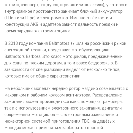
«стрит», «чоппер», «эндуро», «триал» или «классик»), у которого
внутрирамное пространство занимает блочный аккумулятор
(Li-ion или Li-po) и электромотор. Именно от ёмкости и
конструкции АКБ и адаптера зависят дальность поездки и
время зарядки электромотоцикла.
В 2013 году компания Baltmotors вышла на российский рынок
снегоходной техники, представив мотобуксировщики
Baltmotors Barboss. Это класс мотоциклов, предназначенный
для езды по плохим дорогам, а то и вовсе бездорожью. В
зависимости от специализации выделяют несколько типов,
которые имеют общие характеристики.
На небольших мопедах нередко ротор магдино совмещается с
маховиком и рабочим колесом вентилятора. Распределение
зажигания может производиться как с помощью трамблёра,
так и с использованием электронного зажигания, двигатели
современных мотоциклов — с электронным зажиганием и
инжекторной системой приготовления ТВС, на дешёвых
мопедах может применяться карбюратор простой