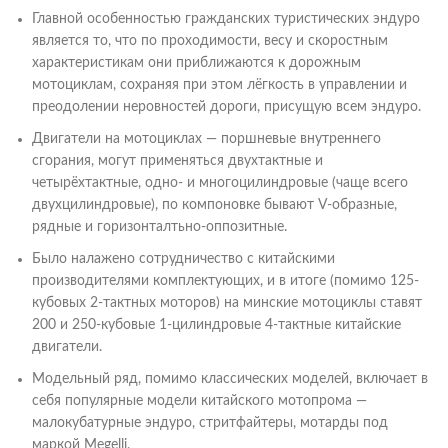
Главной особенностью гражданских туристических эндуро
является то, что по проходимости, весу и скоростным
характеристикам они приближаются к дорожным
мотоциклам, сохраняя при этом лёгкость в управлении и
преодолении неровностей дороги, присущую всем эндуро.
Двигатели на мотоциклах — поршневые внутреннего
сгорания, могут применяться двухтактные и
четырёхтактные, одно- и многоцилиндровые (чаще всего
двухцилиндровые), по компоновке бывают V-образные,
рядные и горизонталтьно-оппозитные.
Было налажено сотрудничество с китайскими
производителями комплектующих, и в итоге (помимо 125-
кубовых 2-тактных моторов) на минские мотоциклы ставят
200 и 250-кубовые 1-цилиндровые 4-тактные китайские
двигатели.
Модельный ряд, помимо классических моделей, включает в
себя популярные модели китайского мотопрома —
малокубатурные эндуро, стритфайтеры, мотарды под
маркой Megelli.