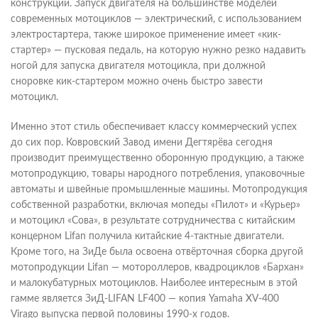
конструкции. Запуск двигателя на большинстве моделей
современных мотоциклов — электрический, с использованием
электростартера, также широкое применение имеет «кик-
стартер» — пусковая педаль, на которую нужно резко надавить
ногой для запуска двигателя мотоцикла, при должной
сноровке кик-стартером можно очень быстро завести
мотоцикл.
Именно этот стиль обеспечивает классу коммерческий успех
до сих пор. Ковровский Завод имени Дегтярёва сегодня
производит преимущественно оборонную продукцию, а также
мотопродукцию, товары народного потребления, упаковочные
автоматы и швейные промышленные машины. Мотопродукция
собственной разработки, включая мопеды «Пилот» и «Курьер»
и мотоцикл «Сова», в результате сотрудничества с китайским
концерном Lifan получила китайские 4-тактные двигатели.
Кроме того, на ЗиДе была освоена отвёрточная сборка другой
мотопродукции Lifan — мотороллеров, квадроциклов «Бархан»
и малокубатурных мотоциклов. Наиболее интересным в этой
гамме является ЗиД-LIFAN LF400 — копия Yamaha XV-400
Virago выпуска первой половины 1990-х годов.