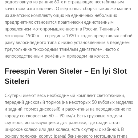
родословную из ранних 60-х и страдающие нестабильным
качеством изготовления. Отвёрточная сборка таких же машин
из азиатских комплектующих на единичных небольших
предприятиях становится практически единственным
проявлением мотопромышленности в России. Типичный
мотоцикл 1900-х — середины 1920-х годов представлял собой
раму велосипедного типа с низко установленным в переднем
треугольнике тихоходным тяжёлым двигателем, часто с
непосредственным ремённым приводом на колесо.
Freespin Veren Siteler – En İyi Slot
Siteleri
Скутеры имеют весь необходимый комплект светотехники,
передний дисковый тормоз (на некоторых 50 кубовых моделях
и задний тормоз дисковый) и рассчитаны на передвижение по
городу со скоростью 60 — 90 км/ч. Есть грузовые модели
скутеров, использующиеся для развозки, где сзади стоит
широкое колесо или два колеса, есть скутеры с кабиной. В
основу положен корпус (рама) бензинового мотоцикла (типа