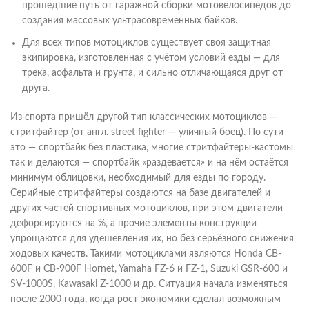
прошедшие путь от гаражной сборки мотовелосипедов до
создания массовых ультрасовременных байков.
Для всех типов мотоциклов существует своя защитная
экипировка, изготовленная с учётом условий езды — для
трека, асфальта и грунта, и сильно отличающаяся друг от
друга.
Из спорта пришёл другой тип классических мотоциклов —
стритфайтер (от англ. street fighter — уличный боец). По сути
это — спортбайк без пластика, многие стритфайтеры-кастомы
так и делаются — спортбайк «раздевается» и на нём остаётся
минимум облицовки, необходимый для езды по городу.
Серийные стритфайтеры создаются на базе двигателей и
других частей спортивных мотоциклов, при этом двигатели
дефорсируются на %, а прочие элементы конструкции
упрощаются для удешевления их, но без серьёзного снижения
ходовых качеств. Такими мотоциклами являются Honda CB-
600F и CB-900F Hornet, Yamaha FZ-6 и FZ-1, Suzuki GSR-600 и
SV-1000S, Kawasaki Z-1000 и др. Ситуация начала изменяться
после 2000 года, когда рост экономики сделал возможным