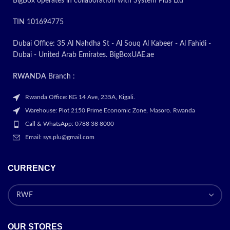
BigBox operates in collaboration with System Plus Ltd
TIN 101694775
Dubai Office: 35 Al Nahdha St - Al Souq Al Kabeer - Al Fahidi -
Dubai - United Arab Emirates. BigBoxUAE.ae
RWANDA
Branch :
Rwanda Office: KG 14 Ave, 235A, Kigali.
Warehouse: Plot 2150 Prime Economic Zone, Masoro. Rwanda
Call & WhatsApp: 0788 38 8000
Email: sys.plu@gmail.com
CURRENCY
OUR STORES