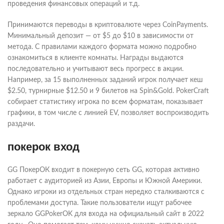
проведения финансовых операций и т.д.
Принимаются переводы в криптовалюте через CoinPayments.
Минимальный депозит — от $5 до $10 в зависимости от
метода. С правилами каждого формата можно подробно
ознакомиться в клиенте комнаты. Награды выдаются
последовательно и учитывают весь прогресс в акции.
Например, за 15 выполненных заданий игрок получает кеш
$2.50, турнирные $12.50 и 9 билетов на Spin&Gold. PokerCraft
собирает статистику игрока по всем форматам, показывает
графики, в том числе с линией EV, позволяет воспроизводить
раздачи.
покерок вход
GG ПокерОК входит в покерную сеть GG, которая активно
работает с аудиторией из Азии, Европы и Южной Америки.
Однако игроки из отдельных стран нередко сталкиваются с
проблемами доступа. Такие пользователи ищут рабочее
зеркало GGPokerOK для входа на официальный сайт в 2022