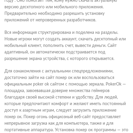
году . Оно помогает тем, кому нужно скачать актуальную
версию десктопного или мобильного приложения.
Предварительно необходимо разрешить установку
приложений от непроверенных разработчиков.
Вся информация структурирована и поделена на разделы.
Новые игроки могут создать аккаунт, скачать десктопный или
мобильный клиент, пополнить счет, вывести деньги. Сайт
адаптивный, он автоматически подстраивается под
разрешение экрана устройства, с которого открывается.
Для ознакомления с актуальными спецпредложениями,
достаточно зайти на сайт покер ок или воспользоваться
официальным poker ok сайтом с помощью зеркала. PokerOk —
площадка, завоевавшая доверие множества геймеров
благодаря своей высокой степени и удобству. Для людей,
которые предпочитают комфорт и желают иметь постоянный
доступ к азартным играм, следует загрузить приложение
покер ок. Покер огонь официозный веб-сайт предоставляет
непрерывное загрузка как для компьютера, также и для
портативные аппаратура. Установка покер ок программы — это