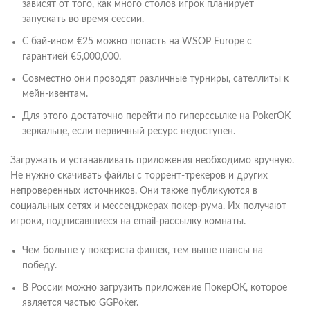
зависят от того, как много столов игрок планирует
запускать во время сессии.
С бай-ином €25 можно попасть на WSOP Europe с
гарантией €5,000,000.
Совместно они проводят различные турниры, сателлиты к
мейн-ивентам.
Для этого достаточно перейти по гиперссылке на PokerOK
зеркальце, если первичный ресурс недоступен.
Загружать и устанавливать приложения необходимо вручную.
Не нужно скачивать файлы с торрент-трекеров и других
непроверенных источников. Они также публикуются в
социальных сетях и мессенджерах покер-рума. Их получают
игроки, подписавшиеся на email-рассылку комнаты.
Чем больше у покериста фишек, тем выше шансы на
победу.
В России можно загрузить приложение ПокерОК, которое
является частью GGPoker.