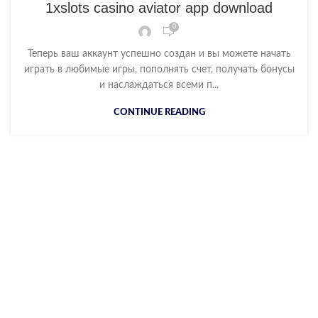
1xslots casino aviator app download
0
Теперь ваш аккаунт успешно создан и вы можете начать
играть в любимые игры, пополнять счет, получать бонусы
и наслаждаться всеми п...
CONTINUE READING