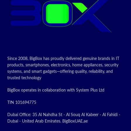
Since 2008, BigBox has proudly delivered genuine brands in IT
products, smartphones, electronics, home appliances, security
systems, and smart gadgets—offering quality, reliability, and
trusted technology
BigBox operates in collaboration with System Plus Ltd
TIN 101694775
Dubai Office: 35 Al Nahdha St - Al Souq Al Kabeer - Al Fahidi -
Dubai - United Arab Emirates. BigBoxUAE.ae